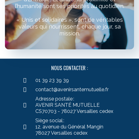
l’humanité sont ses priorités au quotidien.
« Unis et solidaires », sont de véritables
valeurs qui nourrissent, chaque jour, sa
mission.
NOUS CONTACTER :
01 39 23 39 39
contact@avenirsantemutuelle.fr
Adresse postale :
AVENIR SANTÉ MUTUELLE
CS70703 - 78027 Versailles cedex
Siège social :
12, avenue du Général Mangin
78027 Versailles cedex