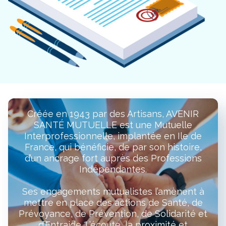
Créée en 1943 par des Artisans, AVENIR
SANTÉ MUTUELLE est une Mutuelle
Interprofessionnelle, implantée en Ile de
France, qui bénéficie, de par son histoire,
d’un ancrage fort auprès des Professions
Indépendantes.
Ses engagements mutualistes l’amènent à
mettre en place des actions de Santé, de
Prévoyance, de Prévention, de Solidarité et
d’Entraide. L’écoute, la proximité et