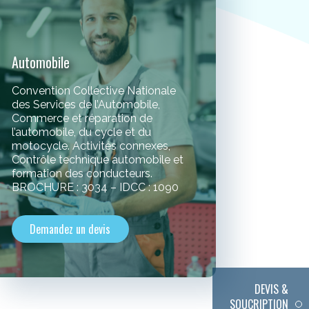
Automobile
Convention Collective Nationale
des Services de l’Automobile,
Commerce et réparation de
l’automobile, du cycle et du
motocycle. Activités connexes,
Contrôle technique automobile et
formation des conducteurs.
BROCHURE : 3034 – IDCC : 1090
Demandez un devis
DEVIS &
SOUCRIPTION